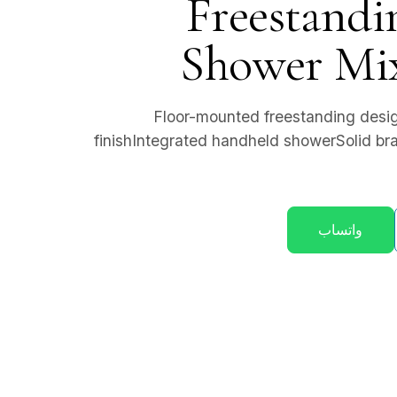
Freestandi
Shower Mi
Floor-mounted freestanding desi
finishIntegrated handheld showerSolid bra
واتساب