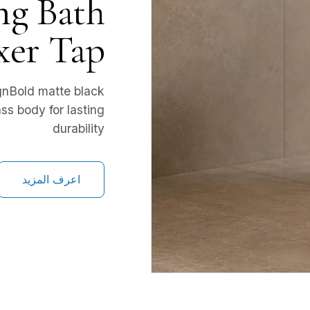
ng Bath
xer Tap
gnBold matte black
ss body for lasting
durability
اعرف المزيد