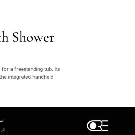
th Shower
or a freestanding tub. Its
 the integrated handheld
اس
الر